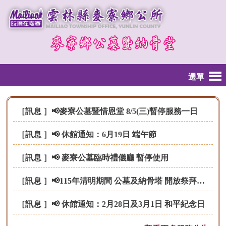
跳到主要內容區塊
選單
［訊息 ］📢麥寮公墓暨惜恩堂 8/5(三)暫停服務一日
［訊息 ］📢 休館通知：6月19日 端午節
［訊息 ］📢 麥寮公墓臨時禮儀廳 暫停使用
［訊息 ］📢115年清明期間 公墓及納骨塔 開放祭拜服務時間
［訊息 ］📢 休館通知：2月28日及3月1日 和平紀念日