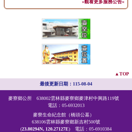
»觀看更多服務公告«
▲TOP
最後更新日期：
115-08-04
麥寮鄉公所
638002雲林縣麥寮鄉麥津村中興路119號
電話：05-6932013
麥寮生命紀念館（橋頭公墓）
638106雲林縣麥寮鄉新吉村500號
(
23.80294N, 120.27127E
)
電話：05-6910384